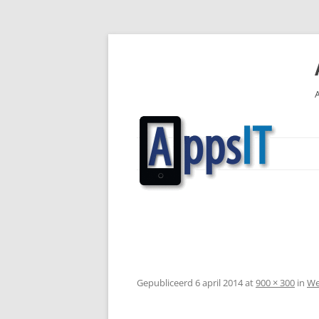
Ga
naar
de
inhoud
Gepubliceerd
6 april 2014
at
900 × 300
in
We