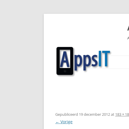
Ga
naar
de
inhoud
Gepubliceerd
19 december 2012
at
183 × 1
← Vorige